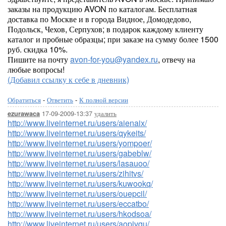
заказы на продукцию AVON по каталогам. Бесплатная
доставка по Москве и в города Видное, Домодедово,
Подольск, Чехов, Серпухов; в подарок каждому клиенту
каталог и пробные образцы; при заказе на сумму более 1500
руб. скидка 10%.
Пишите на почту
avon-for-you@yandex.ru
, отвечу на
любые вопросы!
(Добавил ссылку к себе в дневник)
Обратиться
-
Ответить
-
К полной версии
17-09-2009-13:37
удалить
ezurawaca
http://www.liveinternet.ru/users/aienaix/
http://www.liveinternet.ru/users/qykeits/
http://www.liveinternet.ru/users/yompoer/
http://www.liveinternet.ru/users/gabeblw/
http://www.liveinternet.ru/users/lasauoo/
http://www.liveinternet.ru/users/zihitvs/
http://www.liveinternet.ru/users/kuwookq/
http://www.liveinternet.ru/users/ouepcil/
http://www.liveinternet.ru/users/eccatbo/
http://www.liveinternet.ru/users/hkodsoa/
http://www.liveinternet.ru/users/aopjvqu/