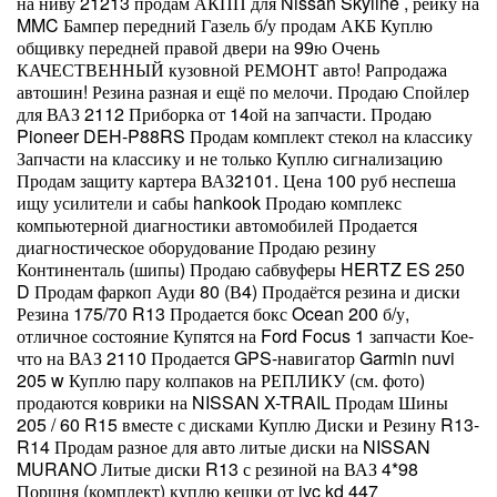
на ниву 21213 продам АКПП для Nissan Skyline , рейку на
MMC Бампер передний Газель б/у продам АКБ Куплю
общивку передней правой двери на 99ю Очень
КАЧЕСТВЕННЫЙ кузовной РЕМОНТ авто! Рапродажа
автошин! Резина разная и ещё по мелочи. Продаю Спойлер
для ВАЗ 2112 Приборка от 14ой на запчасти. Продаю
Pioneer DEH-P88RS Продам комплект стекол на классику
Запчасти на классику и не только Куплю сигнализацию
Продам защиту картера ВАЗ2101. Цена 100 руб неспеша
ищу усилители и сабы hankook Продаю комплекс
компьютерной диагностики автомобилей Продается
диагностическое оборудование Продаю резину
Континенталь (шипы) Продаю сабвуферы HERTZ ES 250
D Продам фаркоп Ауди 80 (В4) Продаётся резина и диски
Резина 175/70 R13 Продается бокс Ocean 200 б/у,
отличное состояние Купятся на Ford Focus 1 запчасти Кое-
что на ВАЗ 2110 Продается GPS-навигатор Garmin nuvi
205 w Куплю пару колпаков на РЕПЛИКУ (см. фото)
продаются коврики на NISSAN X-TRAIL Продам Шины
205 / 60 R15 вместе с дисками Куплю Диски и Резину R13-
R14 Продам разное для авто литые диски на NISSAN
MURANO Литые диски R13 с резиной на ВАЗ 4*98
Поршня (комплект) куплю кешки от jvc kd 447