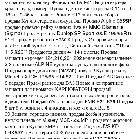
запчастей на класику Железки на ГАЗ-21 Защита картера,
крыло, руль, бампер. Продаю детские автокресла 0-11 кг., 0-
18 кг., 9-36 кг., новые. Резину R13 зимнюю в сборке
продам Куплю старые автожурналы Продаю Alpine 9855R
продаю рулевую рейку заднюю 4ws на MMC Diamante
(Sigma) Продам резину Dunlop SP Sport 300E 195/65R15
91H Продам резонатор Passik Продам 2 шаровые опоры
для Renault symbol,clio и т.д. Бортовой компьютер ""Штат
115 Х23"" Продаются диски 4/114 не летые Продам
запчасти мерседес 124,210,201,202 колонки коаксиальные
3-x полосные ALPINE куплю заглушку в литой диск форд
Продам опору двигателя (nissan) новую!!! Куплю резину
Michelin X-ICE 175/65 R14 82T 1шт Продам САБ Бандпасс
8 парядка Прдам разное для ВАЗ Новые и контрактные
запчасти для иномарок КАРБЮРАТОРЫ продам!!!
электрические подогреватели топливных фильтров и тосола
в двигателе Продаю б/у запчасти для БМВ Е21-Е39 Продам
8 шт б.у. резины с 4 дисками, и кое что для Ваз 8 -
99(Защита, торпедко низкая). продам 2саба и усилитель.
Куплю панель от Mistery MCD-550MP Продается бортовой
компьютер Куплю БМВ на запчасти. Ищется JVS KD-
LHX557 и Soni серии CDX без панели или в нерабочем
состоянии Продам автомагнитола Блау SD27 (2500р)