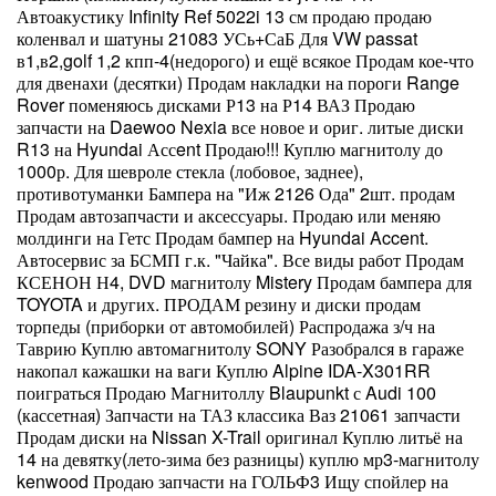
Автоакустику Infinity Ref 5022i 13 см продаю продаю
коленвал и шатуны 21083 УСь+СаБ Для VW passat
в1,в2,golf 1,2 кпп-4(недорого) и ещё всякое Продам кое-что
для двенахи (десятки) Продам накладки на пороги Range
Rover поменяюсь дисками Р13 на Р14 ВАЗ Продаю
запчасти на Daewoo Nexia все новое и ориг. литые диски
R13 на Hyundai Ассent Продаю!!! Куплю магнитолу до
1000р. Для шевроле стекла (лобовое, заднее),
противотуманки Бампера на "Иж 2126 Ода" 2шт. продам
Продам автозапчасти и аксессуары. Продаю или меняю
молдинги на Гетс Продам бампер на Hyundai Accent.
Автосервис за БСМП г.к. "Чайка". Все виды работ Продам
КСЕНОН Н4, DVD магнитолу Mistery Продам бампера для
TOYOTA и других. ПРОДАМ резину и диски продам
торпеды (приборки от автомобилей) Распродажа з/ч на
Таврию Куплю автомагнитолу SONY Разобрался в гараже
накопал кажашки на ваги Куплю Alpine IDA-X301RR
поиграться Продаю Магнитоллу Blaupunkt с Audi 100
(кассетная) Запчасти на ТАЗ классика Ваз 21061 запчасти
Продам диски на Nissan X-Trail оригинал Куплю литьё на
14 на девятку(лето-зима без разницы) куплю мр3-магнитолу
kenwood Продаю запчасти на ГОЛЬФ3 Ищу спойлер на