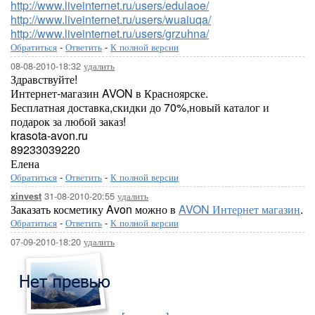
http://www.liveinternet.ru/users/edulaoe/
http://www.liveinternet.ru/users/wuaiuqa/
http://www.liveinternet.ru/users/grzuhna/
Обратиться
-
Ответить
-
К полной версии
08-08-2010-18:32
удалить
Здравствуйте!
Интернет-магазин AVON в Красноярске.
Бесплатная доставка,скидки до 70%,новый каталог и
подарок за любой заказ!
krasota-avon.ru
89233039220
Елена
Обратиться
-
Ответить
-
К полной версии
31-08-2010-20:55
удалить
xinvest
Заказать косметику Avon можно в
AVON Интернет магазин
.
Обратиться
-
Ответить
-
К полной версии
07-09-2010-18:20
удалить