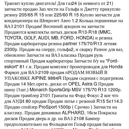
Транзит куплю двигатель! Для газ24 (и немного от 21)
запчасти продаю Зап.чпсти на Гольфа и Джетту прикуплю
резину 205/65 R 15 или 225/60 R 15 Куплю запчасти для
кондиционера на Шевролет Авео 1.2 Кольца поршневые на
ВАЗ 2101 Продам! Весенний аукцион на запчасти
Продаются комплекты литых дисков R13-R18 (MMC,
TOYOTA, GOLF, AUDI, MB, FORD, HONDA) и резина
Продам карбюраторы резина partner 175/70/R13 летняя
2300р. Продам на сиерру, гольфа2, и сварку Разное для ваз,
обновлено Запчасти на ВАЗ класика Продам руль
спортивный Продам карбюраторы Запчасти б/у на "Ford-
eskort" 81 г.в. Продам комплект бронепроводов для Honda
Фаркоп для ВАЗ-2109 продам пРОДАМ НОВЫЙ В
УПАКОВКЕ AlPINE 9884R Продам сидения с подогревом.
Продам 14 Мет.орегн. диски от OPEL Astra G Продам
шину (1шт.) Monarch SportsGrip MSV 175/70 R13 1200р.
Продам трамблер 2101 Гранаты на Форд Фокус 2 кое что
для АУДИ 80 продам Продам литье с резиной R15 5x114.3
Продаю спойлер ProSport 1500p ( Срочно ) Запчасти на
классику. Продам динамики ALPHARD, 16см Покраска
дисков Продам дверь и др. на ВАЗ 2108 Бампер
предположительно на Фольцваген Гольф продам багажник