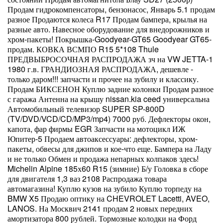
Продам гидрокомпенсаторы, бензонасос, Январь 5.1 продам
разное Продаются колеса R17 Продам бампера, крылья на
разные авто. Навесное оборудование для внедорожников и
хром-пакеты! Покрышка-Goodyear-GT65 Goodyear GT65-
продам. КОВКА ВСМПО R15 5*108 Thule
ПРЕДВЫБРОСОЧНАЯ РАСПРОДАЖА зч на VW JETTA-1
1980 г.в. ГРАНДИОЗНАЯ РАСПРОДАЖА, дешевле -
только даром!!! запчасти и прочее на зубилу и классику.
Продам БИКСЕНОН Куплю задние колонки Продам разное
с гаража Антенна на крышу nissan.kia ceed универсальна
Автомобильный телевизор SUPER SP-800D
(TV/DVD/VCD/CD/MP3/mp4) 7000 руб. Дефлекторы окон,
капота, фар фирмы EGR Запчасти на мотоцикл ИЖ
Юпитер-5 Продаем автоаксессуары: дефлекторы, хром-
пакеты, обвесы для джипов и кое-что еще. Бампера на Ладу
и не только Обмен и продажа непарных колпаков здесь!
Michelin Alpine 185х60 R15 (зимние) Б/у Головка в сборе
для двигателя 1,3 ваз 2108 Распродажа товара
автомагазина! Куплю кузов на зубило Куплю торпеду на
BMW X5 Продаю оптику на CHEVROLET Lacetti, AVEO,
LANOS. На Москвич 2141 продам 2 новых передних
амортизатора 800 рублей. Тормозные колодки на Форд