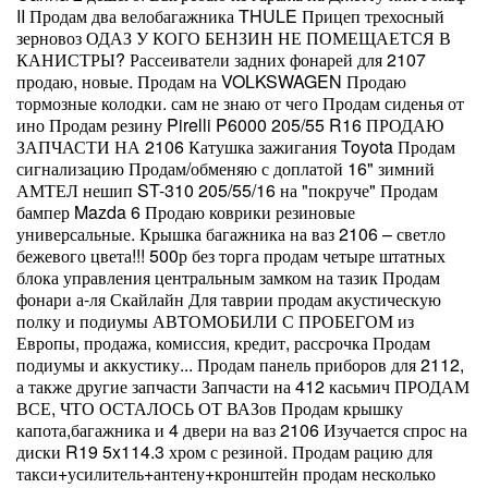
II Продам два велобагажника THULE Прицеп трехосный
зерновоз ОДАЗ У КОГО БЕНЗИН НЕ ПОМЕЩАЕТСЯ В
КАНИСТРЫ? Рассеиватели задних фонарей для 2107
продаю, новые. Продам на VOLKSWAGEN Продаю
тормозные колодки. сам не знаю от чего Продам сиденья от
ино Продам резину Pirelli P6000 205/55 R16 ПРОДАЮ
ЗАПЧАСТИ НА 2106 Катушка зажигания Toyota Продам
сигнализацию Продам/обменяю с доплатой 16" зимний
АМТЕЛ нешип ST-310 205/55/16 на "покруче" Продам
бампер Mazda 6 Продаю коврики резиновые
универсальные. Крышка багажника на ваз 2106 – светло
бежевого цвета!!! 500р без торга продам четыре штатных
блока управления центральным замком на тазик Продам
фонари а-ля Скайлайн Для таврии продам акустическую
полку и подиумы АВТОМОБИЛИ С ПРОБЕГОМ из
Европы, продажа, комиссия, кредит, рассрочка Продам
подиумы и аккустику... Продам панель приборов для 2112,
а также другие запчасти Запчасти на 412 касьмич ПРОДАМ
ВСЕ, ЧТО ОСТАЛОСЬ ОТ ВАЗов Продам крышку
капота,багажника и 4 двери на ваз 2106 Изучается спрос на
диски R19 5x114.3 хром с резиной. Продам рацию для
такси+усилитель+антену+кронштейн продам несколько