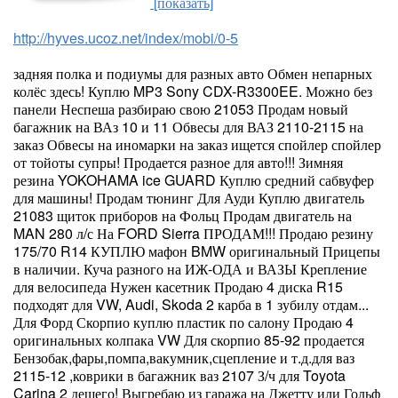
[показать]
http://hyves.ucoz.net/index/mobi/0-5
задняя полка и подиумы для разных авто Обмен непарных
колёс здесь! Куплю MP3 Sony CDX-R3300EE. Можно без
панели Неспеша разбираю свою 21053 Продам новый
багажник на ВАз 10 и 11 Обвесы для ВАЗ 2110-2115 на
заказ Обвесы на иномарки на заказ ищется спойлер спойлер
от тойоты супры! Продается разное для авто!!! Зимняя
резина YOKOHAMA ice GUARD Куплю средний сабвуфер
для машины! Продам тюнинг Для Ауди Куплю двигатель
21083 щиток приборов на Фольц Продам двигатель на
MAN 280 л/с На FORD Sierra ПРОДАМ!!! Продаю резину
175/70 R14 КУПЛЮ мафон BMW оригинальный Прицепы
в наличии. Куча разного на ИЖ-ОДА и ВАЗЫ Крепление
для велосипеда Нужен касетник Продаю 4 диска R15
подходят для VW, Audi, Skoda 2 карба в 1 зубилу отдам...
Для Форд Скорпио куплю пластик по салону Продаю 4
оригинальных колпака VW Для скорпио 85-92 продается
Бензобак,фары,помпа,вакумник,сцепление и т.д.для ваз
2115-12 ,коврики в багажник ваз 2107 З/ч для Toyota
Carina 2 дешего! Выгребаю из гаража на Джетту или Гольф