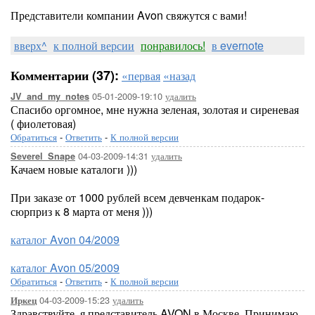
Представители компании Avon свяжутся с вами!
вверх^
к полной версии
понравилось!
в evernote
Комментарии (37):
«первая
«назад
05-01-2009-19:10
удалить
JV_and_my_notes
Спасибо оргомное, мне нужна зеленая, золотая и сиреневая
( фиолетовая)
Обратиться
-
Ответить
-
К полной версии
04-03-2009-14:31
удалить
Severel_Snape
Качаем новые каталоги )))
При заказе от 1000 рублей всем девченкам подарок-
сюрприз к 8 марта от меня )))
каталог Avon 04/2009
каталог Avon 05/2009
Обратиться
-
Ответить
-
К полной версии
04-03-2009-15:23
удалить
Иркец
Здравствуйте, я представитель AVON в Москве. Принимаю