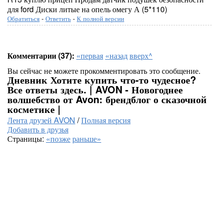
для ford Диски литые на опель омегу А (5*110)
Обратиться
-
Ответить
-
К полной версии
Комментарии (37):
«первая
«назад
вверх^
Вы сейчас не можете прокомментировать это сообщение.
Дневник Хотите купить что-то чудесное?
Все ответы здесь. | AVON - Новогоднее
волшебство от Avon: брендблог о сказочной
косметике |
Лента друзей AVON
/
Полная версия
Добавить в друзья
Страницы:
«позже
раньше»