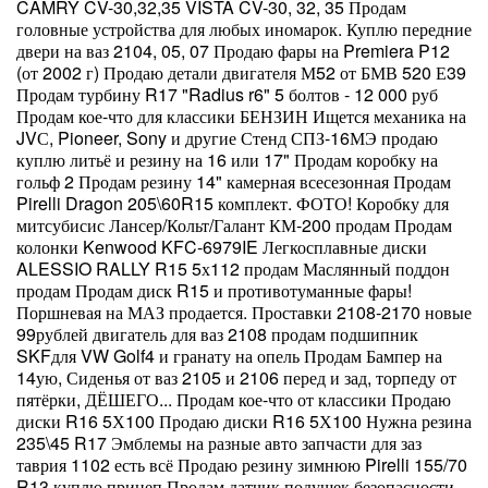
CAMRY CV-30,32,35 VISTA CV-30, 32, 35 Продам
головные устройства для любых иномарок. Куплю передние
двери на ваз 2104, 05, 07 Продаю фары на Premiera P12
(от 2002 г) Продаю детали двигателя М52 от БМВ 520 Е39
Продам турбину R17 "Radius r6" 5 болтов - 12 000 руб
Продам кое-что для классики БЕНЗИН Ищется механика на
JVС, Pioneer, Sony и другие Стенд СПЗ-16МЭ продаю
куплю литьё и резину на 16 или 17" Продам коробку на
гольф 2 Продам резину 14" камерная всесезонная Продам
Pirelli Dragon 205\60R15 комплект. ФОТО! Коробку для
митсубисис Лансер/Кольт/Галант КМ-200 продам Продам
колонки Kenwood KFC-6979IE Легкосплавные диски
ALESSIO RALLY R15 5х112 продам Маслянный поддон
продам Продам диск R15 и противотуманные фары!
Поршневая на МАЗ продается. Проставки 2108-2170 новые
99рублей двигатель для ваз 2108 продам подшипник
SKFдля VW Golf4 и гранату на опель Продам Бампер на
14ую, Сиденья от ваз 2105 и 2106 перед и зад, торпеду от
пятёрки, ДЁШЕГО... Продам кое-что от классики Продаю
диски R16 5Х100 Продаю диски R16 5Х100 Нужна резина
235\45 R17 Эмблемы на разные авто запчасти для заз
таврия 1102 есть всё Продаю резину зимнюю Pirelli 155/70
R13 куплю прицеп Продам датчик подушек безопасности