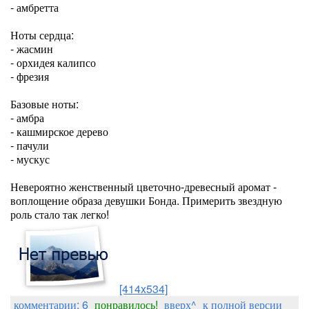
- амбретта
Ноты сердца:
- жасмин
- орхидея калипсо
- фрезия
Базовые ноты:
- амбра
- кашмирское дерево
- пачули
- мускус
Невероятно женственный цветочно-древесный аромат -
воплощение образа девушки Бонда. Примерить звездную
роль стало так легко!
[414x534]
комментарии: 6
понравилось!
вверх^
к полной версии