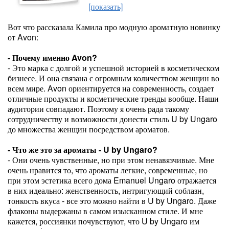
[показать]
Вот что рассказала Камила про модную ароматную новинку
от Avon:
- Почему именно Avon?
- Это марка с долгой и успешной историей в косметическом
бизнесе. И она связана с огромным количеством женщин во
всем мире. Avon ориентируется на современность, создает
отличные продукты и косметические тренды вообще. Наши
аудитории совпадают. Поэтому я очень рада такому
сотрудничеству и возможности донести стиль U by Ungaro
до множества женщин посредством ароматов.
- Что же это за ароматы - U by Ungaro?
- Они очень чувственные, но при этом ненавязчивые. Мне
очень нравится то, что ароматы легкие, современные, но
при этом эстетика всего дома Emanuel Ungaro отражается
в них идеально: женственность, интригующий соблазн,
тонкость вкуса - все это можно найти в U by Ungaro. Даже
флаконы выдержаны в самом изысканном стиле. И мне
кажется, россиянки почувствуют, что U by Ungaro им