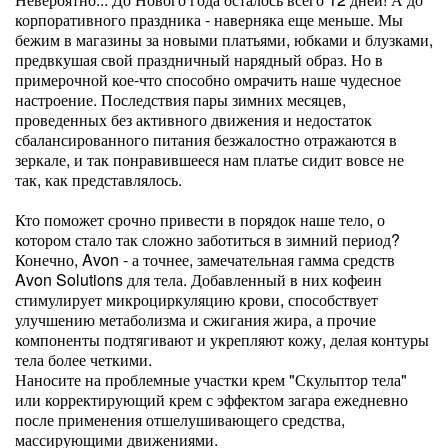
корпоративного праздника - наверняка еще меньше. Мы
бежим в магазины за новыми платьями, юбками и блузками,
предвкушая свой праздничный нарядный образ. Но в
примерочной кое-что способно омрачить наше чудесное
настроение. Последствия пары зимних месяцев,
проведенных без активного движения и недостаток
сбалансированного питания безжалостно отражаются в
зеркале, и так понравившееся нам платье сидит вовсе не
так, как представлялось.
Кто поможет срочно привести в порядок наше тело, о
котором стало так сложно заботиться в зимний период?
Конечно, Avon - а точнее, замечательная гамма средств
Avon Solutions для тела. Добавленный в них кофеин
стимулирует микроциркуляцию крови, способствует
улучшению метаболизма и сжигания жира, а прочие
компоненты подтягивают и укрепляют кожу, делая контуры
тела более четкими.
Наносите на проблемные участки крем "Скульптор тела"
или корректирующий крем с эффектом загара ежедневно
после применения отшелушивающего средства,
массирующими движениями.