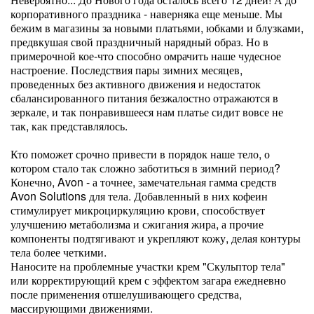
корпоративного праздника - наверняка еще меньше. Мы
бежим в магазины за новыми платьями, юбками и блузками,
предвкушая свой праздничный нарядный образ. Но в
примерочной кое-что способно омрачить наше чудесное
настроение. Последствия пары зимних месяцев,
проведенных без активного движения и недостаток
сбалансированного питания безжалостно отражаются в
зеркале, и так понравившееся нам платье сидит вовсе не
так, как представлялось.
Кто поможет срочно привести в порядок наше тело, о
котором стало так сложно заботиться в зимний период?
Конечно, Avon - а точнее, замечательная гамма средств
Avon Solutions для тела. Добавленный в них кофеин
стимулирует микроциркуляцию крови, способствует
улучшению метаболизма и сжигания жира, а прочие
компоненты подтягивают и укрепляют кожу, делая контуры
тела более четкими.
Наносите на проблемные участки крем "Скульптор тела"
или корректирующий крем с эффектом загара ежедневно
после применения отшелушивающего средства,
массирующими движениями.