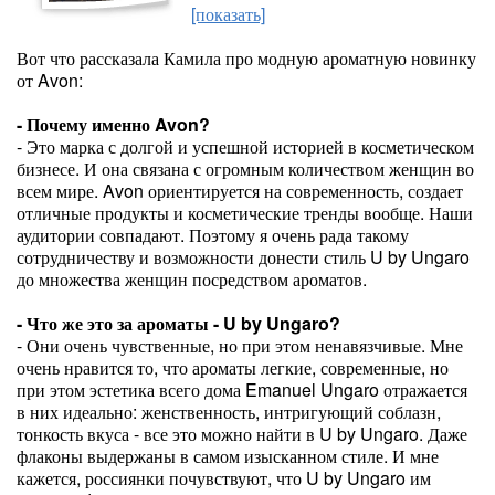
[показать]
Вот что рассказала Камила про модную ароматную новинку
от Avon:
- Почему именно Avon?
- Это марка с долгой и успешной историей в косметическом
бизнесе. И она связана с огромным количеством женщин во
всем мире. Avon ориентируется на современность, создает
отличные продукты и косметические тренды вообще. Наши
аудитории совпадают. Поэтому я очень рада такому
сотрудничеству и возможности донести стиль U by Ungaro
до множества женщин посредством ароматов.
- Что же это за ароматы - U by Ungaro?
- Они очень чувственные, но при этом ненавязчивые. Мне
очень нравится то, что ароматы легкие, современные, но
при этом эстетика всего дома Emanuel Ungaro отражается
в них идеально: женственность, интригующий соблазн,
тонкость вкуса - все это можно найти в U by Ungaro. Даже
флаконы выдержаны в самом изысканном стиле. И мне
кажется, россиянки почувствуют, что U by Ungaro им