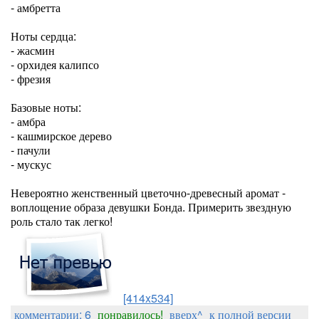
- амбретта
Ноты сердца:
- жасмин
- орхидея калипсо
- фрезия
Базовые ноты:
- амбра
- кашмирское дерево
- пачули
- мускус
Невероятно женственный цветочно-древесный аромат -
воплощение образа девушки Бонда. Примерить звездную
роль стало так легко!
[414x534]
комментарии: 6
понравилось!
вверх^
к полной версии