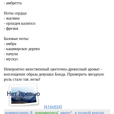
- амбретта
Ноты сердца:
- жасмин
- орхидея калипсо
- фрезия
Базовые ноты:
- амбра
- кашмирское дерево
- пачули
- мускус
Невероятно женственный цветочно-древесный аромат -
воплощение образа девушки Бонда. Примерить звездную
роль стало так легко!
[414x534]
комментарии: 6
понравилось!
вверх^
к полной версии