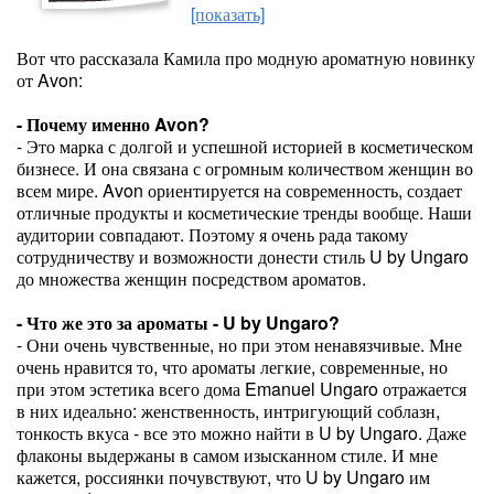
[показать]
Вот что рассказала Камила про модную ароматную новинку
от Avon:
- Почему именно Avon?
- Это марка с долгой и успешной историей в косметическом
бизнесе. И она связана с огромным количеством женщин во
всем мире. Avon ориентируется на современность, создает
отличные продукты и косметические тренды вообще. Наши
аудитории совпадают. Поэтому я очень рада такому
сотрудничеству и возможности донести стиль U by Ungaro
до множества женщин посредством ароматов.
- Что же это за ароматы - U by Ungaro?
- Они очень чувственные, но при этом ненавязчивые. Мне
очень нравится то, что ароматы легкие, современные, но
при этом эстетика всего дома Emanuel Ungaro отражается
в них идеально: женственность, интригующий соблазн,
тонкость вкуса - все это можно найти в U by Ungaro. Даже
флаконы выдержаны в самом изысканном стиле. И мне
кажется, россиянки почувствуют, что U by Ungaro им