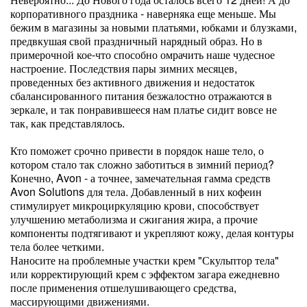
корпоративного праздника - наверняка еще меньше. Мы
бежим в магазины за новыми платьями, юбками и блузками,
предвкушая свой праздничный нарядный образ. Но в
примерочной кое-что способно омрачить наше чудесное
настроение. Последствия пары зимних месяцев,
проведенных без активного движения и недостаток
сбалансированного питания безжалостно отражаются в
зеркале, и так понравившееся нам платье сидит вовсе не
так, как представлялось.
Кто поможет срочно привести в порядок наше тело, о
котором стало так сложно заботиться в зимний период?
Конечно, Avon - а точнее, замечательная гамма средств
Avon Solutions для тела. Добавленный в них кофеин
стимулирует микроциркуляцию крови, способствует
улучшению метаболизма и сжигания жира, а прочие
компоненты подтягивают и укрепляют кожу, делая контуры
тела более четкими.
Наносите на проблемные участки крем "Скульптор тела"
или корректирующий крем с эффектом загара ежедневно
после применения отшелушивающего средства,
массирующими движениями.